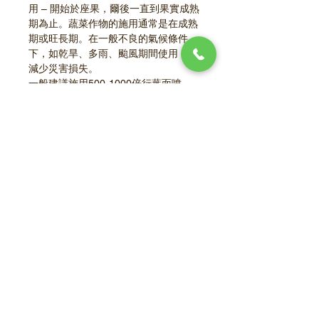
用 – 開始於座果，爾後一直到果實成熟
期為止。蔬菜作物的施用通常是在成熟
期或旺長期。在一般不良的氣候條件
下，如乾旱、多雨、颱風期間使用，可
減少災害損失。
一般建議施用500-1000倍行葉面噴
施，每甲地用1-2公升，或視作物狀況
每7-14天施用一次。
登記證資訊
肥料品目(編號)鈣液肥 (4-16)
肥進(微)字第 0115074號
原料名稱：糖二酸鈣、硼酸鈉
登記成分：水溶性氧化鈣  8.5％   水溶
性硼  2.0％
關於全台
葉面肥料