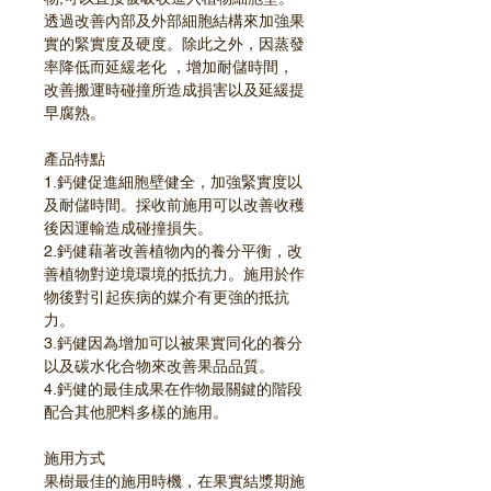
透過改善內部及外部細胞結構來加強果
實的緊實度及硬度。除此之外，因蒸發
率降低而延緩老化 ，增加耐儲時間，
改善搬運時碰撞所造成損害以及延緩提
早腐熟。
產品特點
1.鈣健促進細胞壁健全，加強緊實度以
及耐儲時間。採收前施用可以改善收穫
後因運輸造成碰撞損失。
2.鈣健藉著改善植物內的養分平衡，改
善植物對逆境環境的抵抗力。施用於作
物後對引起疾病的媒介有更強的抵抗
力。
3.鈣健因為增加可以被果實同化的養分
以及碳水化合物來改善果品品質。
4.鈣健的最佳成果在作物最關鍵的階段
配合其他肥料多樣的施用。
施用方式
果樹最佳的施用時機，在果實結漿期施