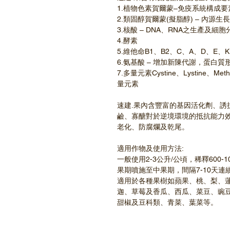
1.植物色素賀爾蒙–免疫系統構成要素(Beta
2.類固醇賀爾蒙(擬脂醇) – 內源
3.核酸 – DNA、RNA之生產及細
4.酵素
5.維他命B1、B2、C、A、D、E、
6.氨基酸 – 增加新陳代謝，蛋白質
7.多量元素Cystine、Lystine、Me
量元素
速建.果內含豐富的基因活化劑、誘
鹼、寡醣對於逆境環境的抵抗能力
老化、防腐爛及乾尾。
適用作物及使用方法:
一般使用2-3公升/公頃，稀釋600
果期噴施至中果期，間隔7-10天連
適用於各種果樹如蘋果、桃、梨、
迦、草莓及香瓜、西瓜、菜豆、豌
甜椒及豆科類、青菜、葉菜等。