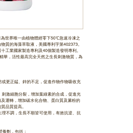
 SAS公司為世界唯一由植物體經零下50℃急速冷凍之
物質的海藻萃取液，美國專利字第402373。
十工業國家製造專利及40個製造發明專利。
最精華，活性最高完全天然之生長刺激物質，為
。
預防或更正錳、鋅的不足，促進作物作物吸收充
素，刺激細胞分裂，增加葉綠素的合成，促進光
積及運轉，增加碳水化合物、蛋白質及澱粉的
肉質品質提高。
生生理不調，生長不順皆可使用，有效抗逆、抗
營養劑，包括：