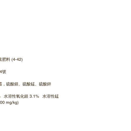
料 (4-42)
04號
霜，硫酸鎂、硫酸錳、硫酸鋅
  水溶性氧化鎂 3.1%   水溶性錳 
00 mg/kg) 