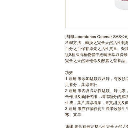
法國Laboratories Goemar
科學方法，轉換之完全天然活性刺激
百分之百保有原先之活性質量。榮獲
從8種深海植物體中經轉換萃取得
完全之天然維他命及酵素之營養品
功效
1.速建.果添加錳鎂以及鋅，有效
足養分，葉綠果壯。
2.速建.果內含高活性錳鎂、鋅元
合作用及新陳代謝，增進糖分的累
生成，葉片濃綠增厚，果實甜度及
3.速建.果在作物任何生長階段發
寒、亢旱。
速建.果含有最完整活性完全天然之