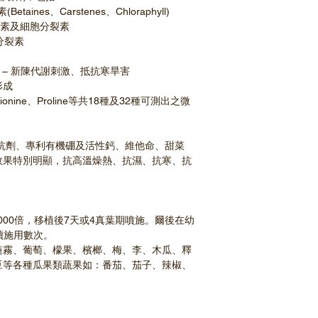
ines、Carstenes、Chloraphyll)
生長素及細胞分裂素
胞分裂素
K – 新陳代謝刺激、抵抗寒旱害
形成
thionine、Proline等共18種及32種可測出之微
抗劑、專利有機硼及活性鈣、維他命、甜菜
效果特別明顯，抗高溫燥熱、抗濕、抗寒、抗
-1000倍，移植後7天或4真葉期噴施。爾後在幼
續施用數次。
蓮霧、葡萄、檬果、檳榔、梅、李、木瓜、釋
豆等各種瓜果類蔬果如：番茄、茄子、辣椒、