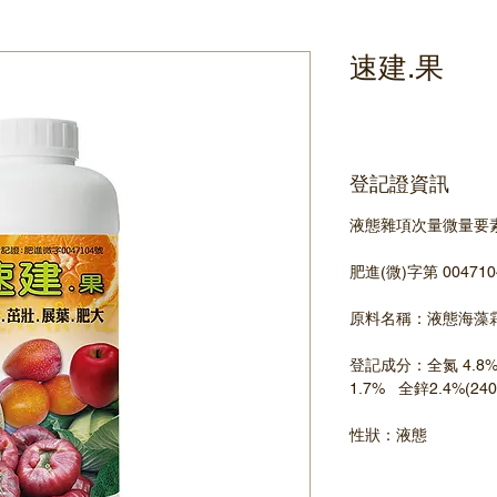
速建.果
登記證資訊
液態雜項次量微量要素肥
肥進(微)字第 00471
原料名稱：液態海藻
登記成分：全氮 4.8% 
1.7%   全鋅2.4%(240
性狀：液態