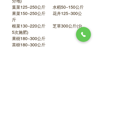
分地)
葉菜125~250公斤      水稻50~150公斤
果菜150~250公斤      花卉125~300公
斤
根菜130~220公斤      芝草300公斤(分
5次施肥)
果樹180~300公斤      
茶樹180~300公斤      
依土壤之深淺加減施肥量
20公斤袋裝
登記證資訊
雜項有機質肥料 (5-13)
肥進 (質) 字第 0047088號
原料名稱：石膏、麥桿、家禽糞。