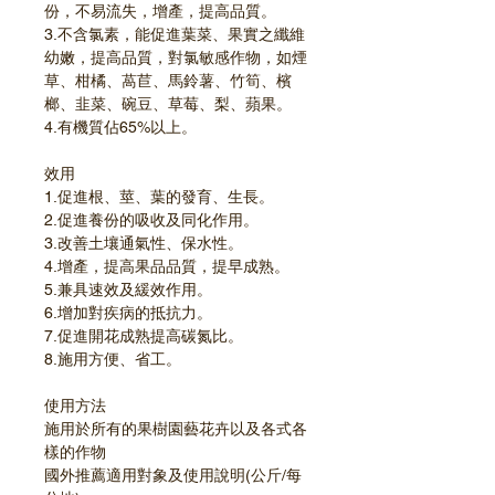
份，不易流失，增產，提高品質。
3.不含氯素，能促進葉菜、果實之纖維
幼嫩，提高品質，對氯敏感作物，如煙
草、柑橘、萵苣、馬鈴薯、竹筍、檳
榔、韭菜、碗豆、草莓、梨、蘋果。
4.有機質佔65%以上。
效用
1.促進根、莖、葉的發育、生長。
2.促進養份的吸收及同化作用。
3.改善土壤通氣性、保水性。
4.增產，提高果品品質，提早成熟。
5.兼具速效及緩效作用。
6.增加對疾病的抵抗力。
7.促進開花成熟提高碳氮比。
8.施用方便、省工。
使用方法
施用於所有的果樹園藝花卉以及各式各
樣的作物
國外推薦適用對象及使用說明(公斤/每