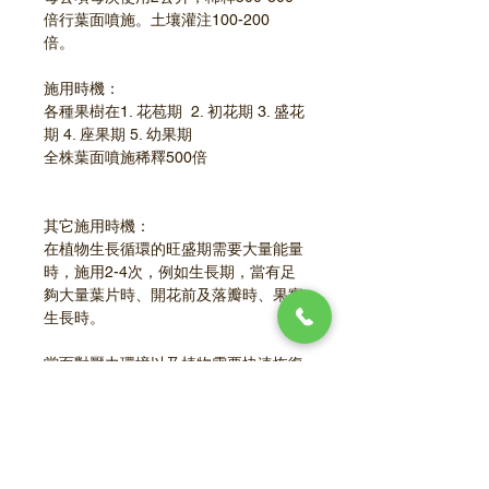
倍行葉面噴施。土壤灌注100-200
倍。
施用時機：
各種果樹在1. 花苞期  2. 初花期 3. 盛花
期 4. 座果期 5. 幼果期
全株葉面噴施稀釋500倍                      
其它施用時機：
在植物生長循環的旺盛期需要大量能量
時，施用2-4次，例如生長期，當有足
夠大量葉片時、開花前及落瓣時、果實
生長時。
當面對壓力環境以及植物需要快速恢復
時期如：
移植、低/高溫時、乾旱/水患、高鹽
度、霜害、冰雹、風災、藥害、病蟲害
注意事項：當與其他產品混合時，必須