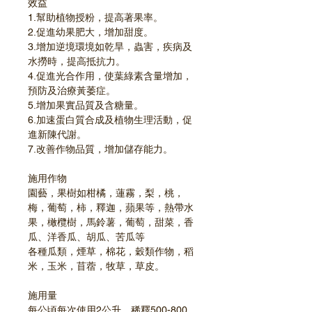
效益
1.幫助植物授粉，提高著果率。
2.促進幼果肥大，增加甜度。
3.增加逆境環境如乾旱，蟲害，疾病及
水撈時，提高抵抗力。
4.促進光合作用，使葉綠素含量增加，
預防及治療黃萎症。
5.增加果實品質及含糖量。
6.加速蛋白質合成及植物生理活動，促
進新陳代謝。
7.改善作物品質，增加儲存能力。
施用作物
園藝，果樹如柑橘，蓮霧，梨，桃，
梅，葡萄，柿，釋迦，蘋果等，熱帶水
果，橄欖樹，馬鈴薯，葡萄，甜菜，香
瓜、洋香瓜、胡瓜、苦瓜等
各種瓜類，煙草，棉花，穀類作物，稻
米，玉米，苜蓿，牧草，草皮。
施用量
每公頃每次使用2公升，稀釋500-800