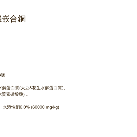
機嵌合銅
3號
解蛋白質(大豆&花生水解蛋白質)、
木質素磺酸鹽) 。
水溶性銅6.0% (60000 mg/kg)