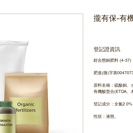
攏有保-有
登記證資訊
鉗合態銅肥料 (4-37)
肥進(微)字第004707
原料名稱：硫酸銅、水
有機酸螯合(ETDA、
登記成分：全氮2.0%   
性狀：液態。