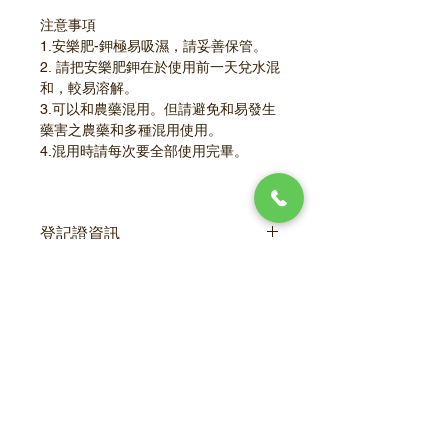
注意事項
1.安樂肥-鉀極易吸濕，請妥善保管。
2. 請把安樂肥鉀在於使用前一天兌水混
和，較易溶解。
3.可以和農藥混用。但請避免和易發生
藥害之農藥和多種混用使用。
4.混用時請每次要全部使用完畢。
登記證資訊
雜項複合肥料 (6-05)
肥進 (複) 字第0047020號
原料名稱：純海藻
登記成分：全氮1.0%   檸檬酸銨溶性磷
酐2.0%   水溶性氧化鉀19.0%   水溶性
關於全台
葉面肥料
氧化鎂0.5%   有機質45.0%。