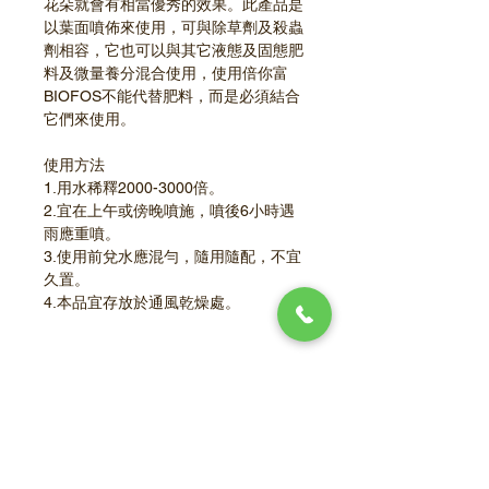
花朵就會有相當優秀的效果。此產品是
以葉面噴佈來使用，可與除草劑及殺蟲
劑相容，它也可以與其它液態及固態肥
料及微量養分混合使用，使用倍你富
BIOFOS不能代替肥料，而是必須結合
它們來使用。
使用方法
1.用水稀釋2000-3000倍。
2.宜在上午或傍晚噴施，噴後6小時遇
雨應重噴。
3.使用前兌水應混勻，隨用隨配，不宜
久置。
4.本品宜存放於通風乾燥處。
登記證資訊
液態雜項有機質肥料 (5-14)
肥進(質)字第0115057號